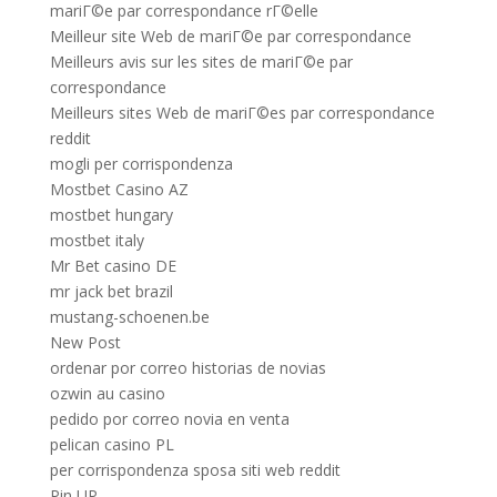
mariГ©e par correspondance rГ©elle
Meilleur site Web de mariГ©e par correspondance
Meilleurs avis sur les sites de mariГ©e par
correspondance
Meilleurs sites Web de mariГ©es par correspondance
reddit
mogli per corrispondenza
Mostbet Casino AZ
mostbet hungary
mostbet italy
Mr Bet casino DE
mr jack bet brazil
mustang-schoenen.be
New Post
ordenar por correo historias de novias
ozwin au casino
pedido por correo novia en venta
pelican casino PL
per corrispondenza sposa siti web reddit
Pin UP