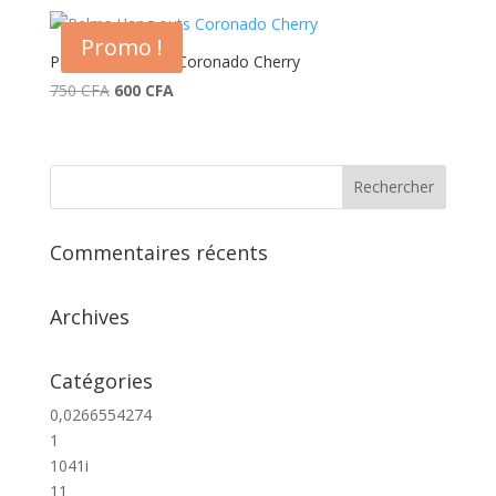
initial
actuel
Promo !
Palms Hang outs Coronado Cherry
était :
est :
Le
Le
750
CFA
600
CFA
prix
prix
750 CFA.
600 CFA.
initial
actuel
était :
est :
750 CFA.
600 CFA.
Commentaires récents
Archives
Catégories
0,0266554274
1
1041i
11