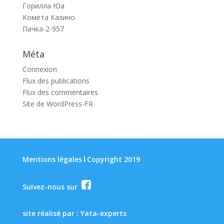
Горилла Юа
Комета Казино
Пачка-2-957
Méta
Connexion
Flux des publications
Flux des commentaires
Site de WordPress-FR
Mentions légales
Copyright 2019
Suivez-nous sur
site réalisé par :
Yata-experts