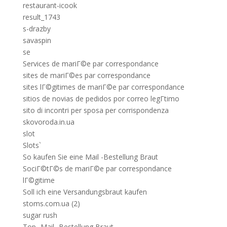
restaurant-icook
result_1743
s-drazby
savaspin
se
Services de mariГ©e par correspondance
sites de mariГ©es par correspondance
sites lГ©gitimes de mariГ©e par correspondance
sitios de novias de pedidos por correo legГ­timo
sito di incontri per sposa per corrispondenza
skovoroda.in.ua
slot
Slots`
So kaufen Sie eine Mail -Bestellung Braut
SociГ©tГ©s de mariГ©e par correspondance
lГ©gitime
Soll ich eine Versandungsbraut kaufen
stoms.com.ua (2)
sugar rush
Top -Mail -Bestellung Braut