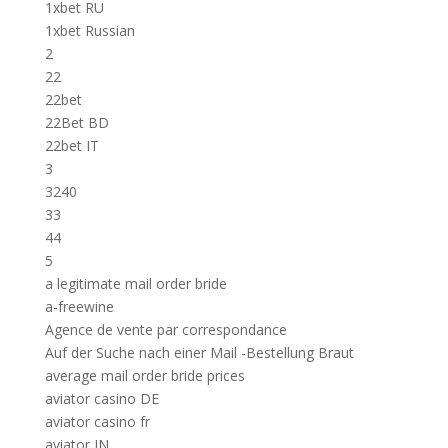
1xbet RU
1xbet Russian
2
22
22bet
22Bet BD
22bet IT
3
3240
33
44
5
a legitimate mail order bride
a-freewine
Agence de vente par correspondance
Auf der Suche nach einer Mail -Bestellung Braut
average mail order bride prices
aviator casino DE
aviator casino fr
aviator IN