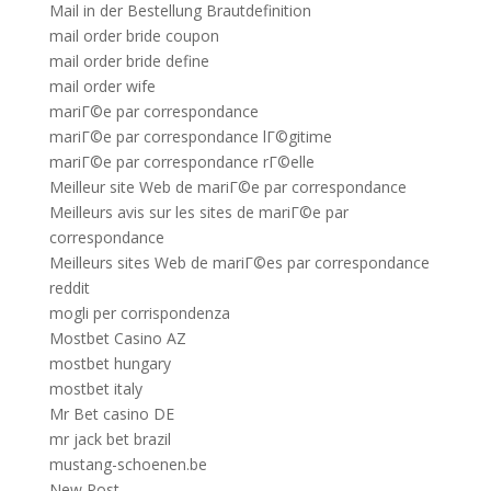
Mail in der Bestellung Brautdefinition
mail order bride coupon
mail order bride define
mail order wife
mariГ©e par correspondance
mariГ©e par correspondance lГ©gitime
mariГ©e par correspondance rГ©elle
Meilleur site Web de mariГ©e par correspondance
Meilleurs avis sur les sites de mariГ©e par
correspondance
Meilleurs sites Web de mariГ©es par correspondance
reddit
mogli per corrispondenza
Mostbet Casino AZ
mostbet hungary
mostbet italy
Mr Bet casino DE
mr jack bet brazil
mustang-schoenen.be
New Post