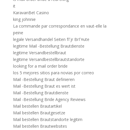
it
KaravanBet Casino
king johnnie
La commande par correspondance en vaut-elle la
peine
legale Versandhandel Seiten fГјr BrГ¤ute
legitime Mail -Bestellung Brautdienste
legitime Versandbestellbraut
legitime Versandbestellbrautstandorte
looking for a mail order bride
los 5 mejores sitios para novias por correo
Mail -Bestellung Braut definieren
Mail -Bestellung Braut es wert ist
Mail -Bestellung Brautdienste
Mail -Bestellung Bride Agency Reviews
Mail bestellen Brautartikel
Mail bestellen Brautgesetze
Mail bestellen Brautstandorte legitim
Mail bestellen Brautwebsites