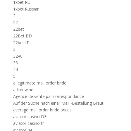
1xbet RU
1xbet Russian
2
22
22bet
22Bet BD
22bet IT
3
3240
33
44
5
a legitimate mail order bride
a-freewine
Agence de vente par correspondance
Auf der Suche nach einer Mail -Bestellung Braut
average mail order bride prices
aviator casino DE
aviator casino fr
aviator IN