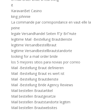
it
KaravanBet Casino
king johnnie
La commande par correspondance en vaut-elle la
peine
legale Versandhandel Seiten fГјr BrГ¤ute
legitime Mail -Bestellung Brautdienste
legitime Versandbestellbraut
legitime Versandbestellbrautstandorte
looking for a mail order bride
los 5 mejores sitios para novias por correo
Mail -Bestellung Braut definieren
Mail -Bestellung Braut es wert ist
Mail -Bestellung Brautdienste
Mail -Bestellung Bride Agency Reviews
Mail bestellen Brautartikel
Mail bestellen Brautgesetze
Mail bestellen Brautstandorte legitim
Mail bestellen Brautwebsites