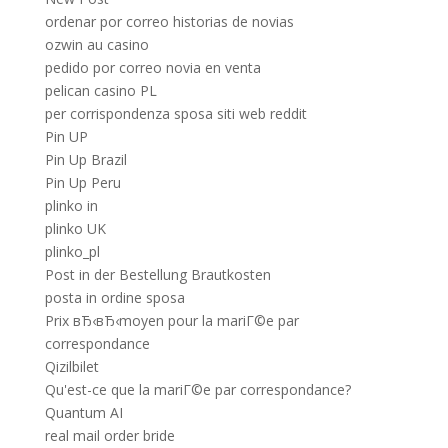
ordenar por correo historias de novias
ozwin au casino
pedido por correo novia en venta
pelican casino PL
per corrispondenza sposa siti web reddit
Pin UP
Pin Up Brazil
Pin Up Peru
plinko in
plinko UK
plinko_pl
Post in der Bestellung Brautkosten
posta in ordine sposa
Prix вЂ‹вЂ‹moyen pour la mariГ©e par
correspondance
Qizilbilet
Qu'est-ce que la mariГ©e par correspondance?
Quantum AI
real mail order bride