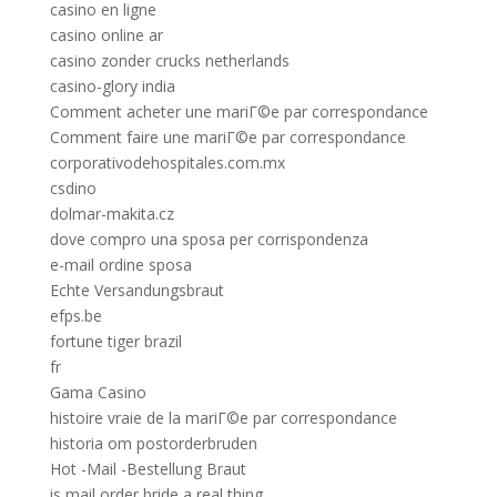
casino en ligne
casino online ar
casino zonder crucks netherlands
casino-glory india
Comment acheter une mariГ©e par correspondance
Comment faire une mariГ©e par correspondance
corporativodehospitales.com.mx
csdino
dolmar-makita.cz
dove compro una sposa per corrispondenza
e-mail ordine sposa
Echte Versandungsbraut
efps.be
fortune tiger brazil
fr
Gama Casino
histoire vraie de la mariГ©e par correspondance
historia om postorderbruden
Hot -Mail -Bestellung Braut
is mail order bride a real thing