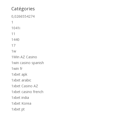
Catégories
0,0266554274
1
1041i
11
1440
17
1w
1Win AZ Casino
1win casino spanish
1win fr
1xbet apk
1xbet arabic
1xbet Casino AZ
1xbet casino french
1xbet india
1xbet Korea
1xbet pt