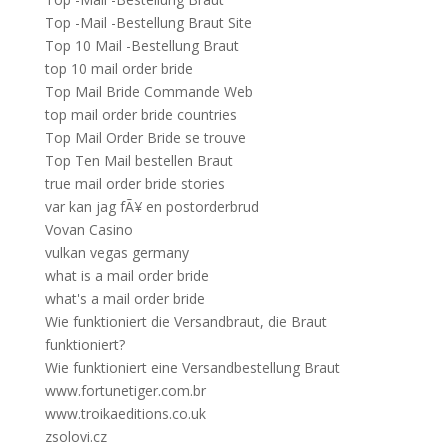
Top -Mail -Bestellung Braut Site
Top 10 Mail -Bestellung Braut
top 10 mail order bride
Top Mail Bride Commande Web
top mail order bride countries
Top Mail Order Bride se trouve
Top Ten Mail bestellen Braut
true mail order bride stories
var kan jag fÃ¥ en postorderbrud
Vovan Casino
vulkan vegas germany
what is a mail order bride
what's a mail order bride
Wie funktioniert die Versandbraut, die Braut
funktioniert?
Wie funktioniert eine Versandbestellung Braut
www.fortunetiger.com.br
www.troikaeditions.co.uk
zsolovi.cz