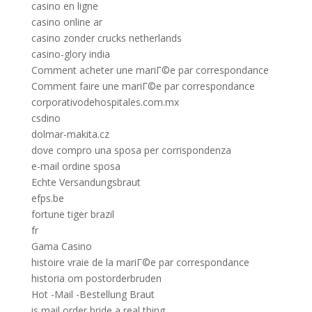
casino en ligne
casino online ar
casino zonder crucks netherlands
casino-glory india
Comment acheter une mariГ©e par correspondance
Comment faire une mariГ©e par correspondance
corporativodehospitales.com.mx
csdino
dolmar-makita.cz
dove compro una sposa per corrispondenza
e-mail ordine sposa
Echte Versandungsbraut
efps.be
fortune tiger brazil
fr
Gama Casino
histoire vraie de la mariГ©e par correspondance
historia om postorderbruden
Hot -Mail -Bestellung Braut
is mail order bride a real thing