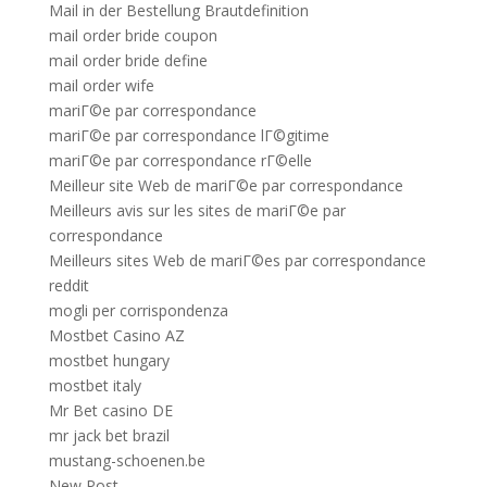
Mail in der Bestellung Brautdefinition
mail order bride coupon
mail order bride define
mail order wife
mariГ©e par correspondance
mariГ©e par correspondance lГ©gitime
mariГ©e par correspondance rГ©elle
Meilleur site Web de mariГ©e par correspondance
Meilleurs avis sur les sites de mariГ©e par
correspondance
Meilleurs sites Web de mariГ©es par correspondance
reddit
mogli per corrispondenza
Mostbet Casino AZ
mostbet hungary
mostbet italy
Mr Bet casino DE
mr jack bet brazil
mustang-schoenen.be
New Post