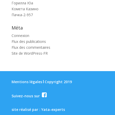
Горилла Юа
Комета Казино
Пачка-2-957
Méta
Connexion
Flux des publications
Flux des commentaires
Site de WordPress-FR
Mentions légales
Copyright 2019
Suivez-nous sur
site réalisé par :
Yata-experts