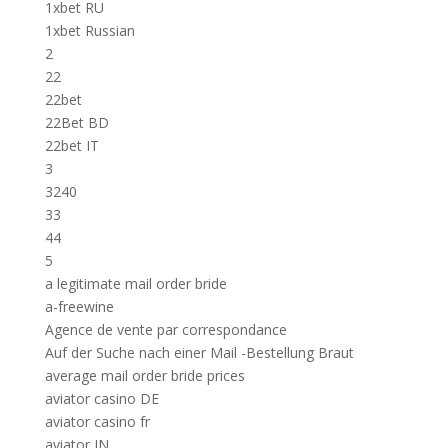
1xbet RU
1xbet Russian
2
22
22bet
22Bet BD
22bet IT
3
3240
33
44
5
a legitimate mail order bride
a-freewine
Agence de vente par correspondance
Auf der Suche nach einer Mail -Bestellung Braut
average mail order bride prices
aviator casino DE
aviator casino fr
aviator IN