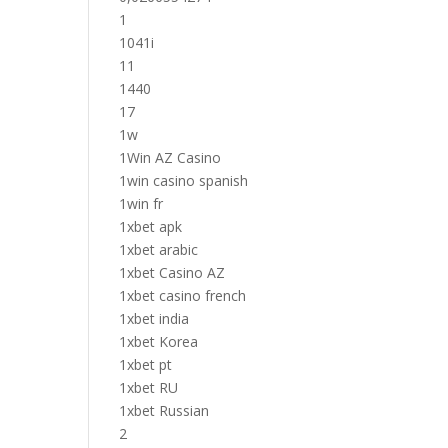
1
1041i
11
1440
17
1w
1Win AZ Casino
1win casino spanish
1win fr
1xbet apk
1xbet arabic
1xbet Casino AZ
1xbet casino french
1xbet india
1xbet Korea
1xbet pt
1xbet RU
1xbet Russian
2