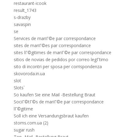
restaurant-icook
result_1743
s-drazby
savaspin
se
Services de mariГ©e par correspondance
sites de mariГ©es par correspondance
sites lГ©gitimes de mariГ©e par correspondance
sitios de novias de pedidos por correo legГ­timo
sito di incontri per sposa per corrispondenza
skovoroda.in.ua
slot
Slots`
So kaufen Sie eine Mail -Bestellung Braut
SociГ©tГ©s de mariГ©e par correspondance
lГ©gitime
Soll ich eine Versandungsbraut kaufen
stoms.com.ua (2)
sugar rush
Top -Mail -Bestellung Braut