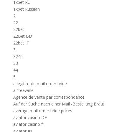
1xbet RU
1xbet Russian
2
22
22bet
22Bet BD
22bet IT
3
3240
33
44
5
a legitimate mail order bride
a-freewine
Agence de vente par correspondance
Auf der Suche nach einer Mail -Bestellung Braut
average mail order bride prices
aviator casino DE
aviator casino fr
aviator IN