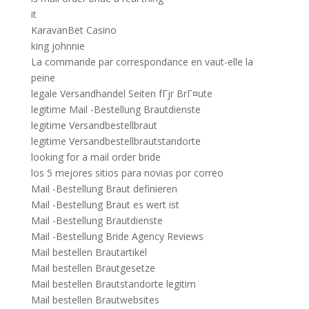
it
KaravanBet Casino
king johnnie
La commande par correspondance en vaut-elle la
peine
legale Versandhandel Seiten fГјr BrГ¤ute
legitime Mail -Bestellung Brautdienste
legitime Versandbestellbraut
legitime Versandbestellbrautstandorte
looking for a mail order bride
los 5 mejores sitios para novias por correo
Mail -Bestellung Braut definieren
Mail -Bestellung Braut es wert ist
Mail -Bestellung Brautdienste
Mail -Bestellung Bride Agency Reviews
Mail bestellen Brautartikel
Mail bestellen Brautgesetze
Mail bestellen Brautstandorte legitim
Mail bestellen Brautwebsites