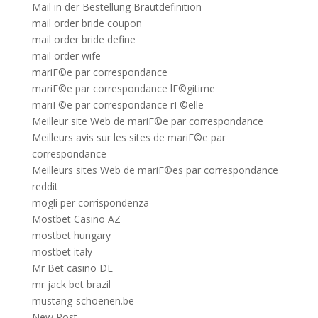
Mail in der Bestellung Brautdefinition
mail order bride coupon
mail order bride define
mail order wife
mariГ©e par correspondance
mariГ©e par correspondance lГ©gitime
mariГ©e par correspondance rГ©elle
Meilleur site Web de mariГ©e par correspondance
Meilleurs avis sur les sites de mariГ©e par
correspondance
Meilleurs sites Web de mariГ©es par correspondance
reddit
mogli per corrispondenza
Mostbet Casino AZ
mostbet hungary
mostbet italy
Mr Bet casino DE
mr jack bet brazil
mustang-schoenen.be
New Post