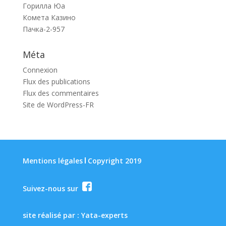
Горилла Юа
Комета Казино
Пачка-2-957
Méta
Connexion
Flux des publications
Flux des commentaires
Site de WordPress-FR
Mentions légales
Copyright 2019
Suivez-nous sur
site réalisé par :
Yata-experts