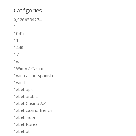
Catégories
0,0266554274
1
1041i
11
1440
17
1w
1Win AZ Casino
1win casino spanish
1win fr
1xbet apk
1xbet arabic
1xbet Casino AZ
1xbet casino french
1xbet india
1xbet Korea
1xbet pt