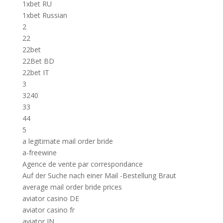
1xbet RU
1xbet Russian
2
22
22bet
22Bet BD
22bet IT
3
3240
33
44
5
a legitimate mail order bride
a-freewine
Agence de vente par correspondance
Auf der Suche nach einer Mail -Bestellung Braut
average mail order bride prices
aviator casino DE
aviator casino fr
aviator IN