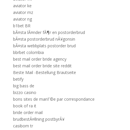
aviator ke
aviator mz
aviator ng
b1bet BR
bÃ¤sta lÃ¤nder fÃ¶r en postorderbrud
bÃ¤sta postorderbrud nÃ¥gonsin
bÃ¤sta webbplats postorder brud
bbrbet colombia
best mail order bride agency
best mail order bride site reddit
Beste Mail -Bestellung Brautseite
betify
big bass de
bizzo casino
bons sites de mariГ©e par correspondance
book of ra it
bride order mail
brudbestÃ¤llning postbyrÃ¥
casibom tr