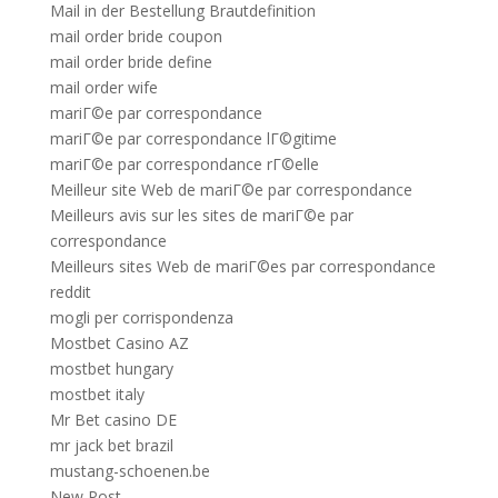
Mail in der Bestellung Brautdefinition
mail order bride coupon
mail order bride define
mail order wife
mariГ©e par correspondance
mariГ©e par correspondance lГ©gitime
mariГ©e par correspondance rГ©elle
Meilleur site Web de mariГ©e par correspondance
Meilleurs avis sur les sites de mariГ©e par
correspondance
Meilleurs sites Web de mariГ©es par correspondance
reddit
mogli per corrispondenza
Mostbet Casino AZ
mostbet hungary
mostbet italy
Mr Bet casino DE
mr jack bet brazil
mustang-schoenen.be
New Post