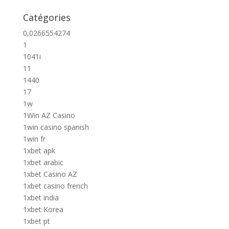
Catégories
0,0266554274
1
1041i
11
1440
17
1w
1Win AZ Casino
1win casino spanish
1win fr
1xbet apk
1xbet arabic
1xbet Casino AZ
1xbet casino french
1xbet india
1xbet Korea
1xbet pt