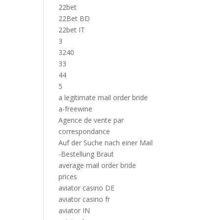
22bet
22Bet BD
22bet IT
3
3240
33
44
5
a legitimate mail order bride
a-freewine
Agence de vente par
correspondance
Auf der Suche nach einer Mail
-Bestellung Braut
average mail order bride
prices
aviator casino DE
aviator casino fr
aviator IN