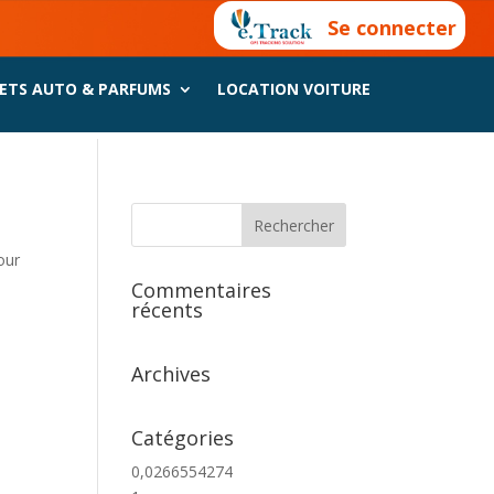
Se connecter
ETS AUTO & PARFUMS
LOCATION VOITURE
our
Commentaires
récents
Archives
Catégories
0,0266554274