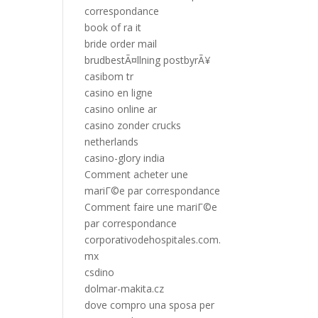
correspondance
book of ra it
bride order mail
brudbestÃ¤llning postbyrÃ¥
casibom tr
casino en ligne
casino online ar
casino zonder crucks
netherlands
casino-glory india
Comment acheter une
mariГ©e par correspondance
Comment faire une mariГ©e
par correspondance
corporativodehospitales.com.
mx
csdino
dolmar-makita.cz
dove compro una sposa per