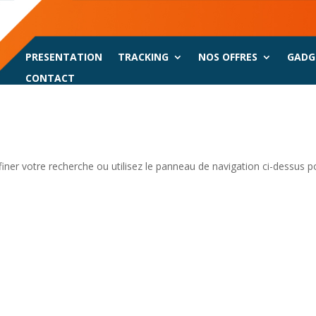
PRESENTATION
TRACKING
NOS OFFRES
GADG
CONTACT
iner votre recherche ou utilisez le panneau de navigation ci-dessus p