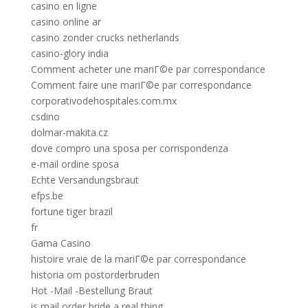
casino en ligne
casino online ar
casino zonder crucks netherlands
casino-glory india
Comment acheter une mariГ©e par correspondance
Comment faire une mariГ©e par correspondance
corporativodehospitales.com.mx
csdino
dolmar-makita.cz
dove compro una sposa per corrispondenza
e-mail ordine sposa
Echte Versandungsbraut
efps.be
fortune tiger brazil
fr
Gama Casino
histoire vraie de la mariГ©e par correspondance
historia om postorderbruden
Hot -Mail -Bestellung Braut
is mail order bride a real thing