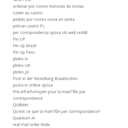
ordenar por correo historias de novias
ozwin au casino
pedido por correo novia en venta
pelican casino PL
per corrispondenza sposa siti web reddit
Pin UP
Pin Up Brazil
Pin Up Peru
plinko in
plinko UK
plinko_pl
Post in der Bestellung Brautkosten
posta in ordine sposa
Prix вЂ‹вЂ‹moyen pour la mariГ©e par
correspondance
Qizilbilet
Qu'est-ce que la mariГ©e par correspondance?
Quantum AI
real mail order bride