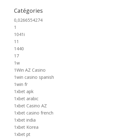
Catégories
0,0266554274
1
1041i
11
1440
17
1w
1Win AZ Casino
1win casino spanish
1win fr
1xbet apk
1xbet arabic
1xbet Casino AZ
1xbet casino french
1xbet india
1xbet Korea
1xbet pt