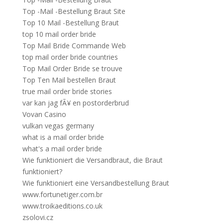
Top -Mail -Bestellung Braut Site
Top 10 Mail -Bestellung Braut
top 10 mail order bride
Top Mail Bride Commande Web
top mail order bride countries
Top Mail Order Bride se trouve
Top Ten Mail bestellen Braut
true mail order bride stories
var kan jag fÃ¥ en postorderbrud
Vovan Casino
vulkan vegas germany
what is a mail order bride
what's a mail order bride
Wie funktioniert die Versandbraut, die Braut
funktioniert?
Wie funktioniert eine Versandbestellung Braut
www.fortunetiger.com.br
www.troikaeditions.co.uk
zsolovi.cz