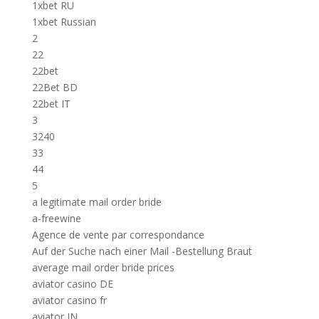
1xbet RU
1xbet Russian
2
22
22bet
22Bet BD
22bet IT
3
3240
33
44
5
a legitimate mail order bride
a-freewine
Agence de vente par correspondance
Auf der Suche nach einer Mail -Bestellung Braut
average mail order bride prices
aviator casino DE
aviator casino fr
aviator IN