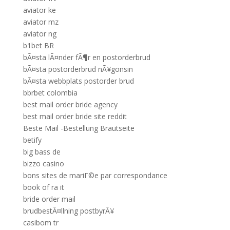
aviator ke
aviator mz
aviator ng
b1bet BR
bÃ¤sta lÃ¤nder fÃ¶r en postorderbrud
bÃ¤sta postorderbrud nÃ¥gonsin
bÃ¤sta webbplats postorder brud
bbrbet colombia
best mail order bride agency
best mail order bride site reddit
Beste Mail -Bestellung Brautseite
betify
big bass de
bizzo casino
bons sites de mariГ©e par correspondance
book of ra it
bride order mail
brudbestÃ¤llning postbyrÃ¥
casibom tr