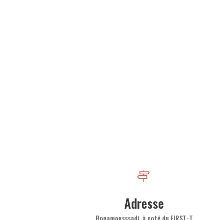
Adresse
Bonamousssadi, à coté du FIRST-T