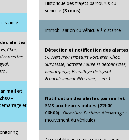
Historique des trajets parcourus du
véhicule
(3 mois)
 distance
Immobilisation du Véhicule à distance
 des alertes
es, Choc,
Détection et notification des alertes
 déconnectée,
:
Ouverture/Fermeture Portières, Choc,
gnal,
Survitesse, Batterie Faible et déconnectée,
tc.)
Remorquage, Brouillage de Signal,
Franchissement Géo zone, … etc.)
par mail et
2h00 –
Notification des alertes par mail et
démarrage et
SMS aux heures indues (22h00 –
06h00)
:
Ouverture Portière,
démarrage et
mouvement du véhicule)
onitoring
Accessibilité au service de monitoring