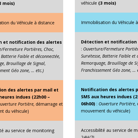
véhicule
(3 mois)
3 mois)
Immobilisation du Véhicule à
ation du Véhicule à distance
Détection et notification
 et notification des alertes
:
Ouverture/Fermeture Portièr
/Fermeture Portières, Choc,
Survitesse, Batterie Faible et
, Batterie Faible et déconnectée,
Remorquage, Brouillage de Si
, Brouillage de Signal,
Franchissement Géo zone, … e
ment Géo zone, … etc.)
Notification des alertes 
ion des alertes par mail et
SMS aux heures indues (2
heures indues (22h00 –
06h00)
:
Ouverture Portière,
uverture Portière,
démarrage et
mouvement du véhicule)
 du véhicule)
Accessibilité au service de m
ité au service de monitoring
24H/7J