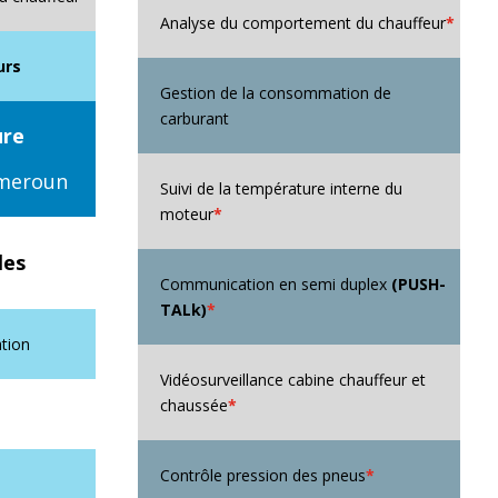
Analyse du comportement du chauffeur
*
urs
Gestion de la consommation de
carburant
ure
ameroun
Suivi de la température interne du
moteur
*
les
Communication en semi duplex
(PUSH-
TALk)
*
ation
Vidéosurveillance cabine chauffeur et
chaussée
*
Contrôle pression des pneus
*