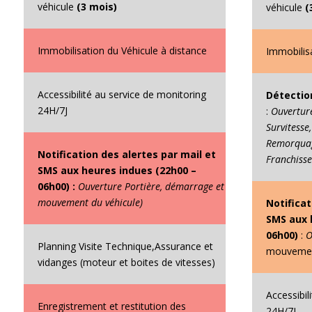
véhicule
(3 mois)
véhicule
(
Immobilisation du Véhicule à distance
Immobilis
Accessibilité au service de monitoring
Détection
24H/7J
:
Ouverture
Survitesse
Remorquage
Notification des alertes par mail et
Franchisse
SMS aux heures indues (22h00 –
06h00) :
Ouverture Portière, démarrage et
mouvement du véhicule)
Notificat
SMS aux 
06h00)
:
O
Planning Visite Technique,Assurance et
mouvement
vidanges (moteur et boites de vitesses)
Accessibil
Enregistrement et restitution des
24H/7J