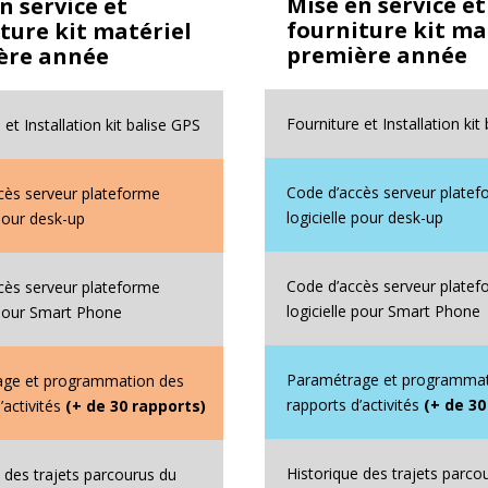
Mise en service et
n service et
fourniture kit ma
ture kit matériel
première année
ère année
Fourniture et Installation kit
 et Installation kit balise GPS
Code d’accès serveur plate
cès serveur plateforme
logicielle pour desk-up
 pour desk-up
Code d’accès serveur plate
cès serveur plateforme
logicielle pour Smart Phone
e pour Smart Phone
Paramétrage et programmat
age et programmation des
rapports d’activités
(+ de 30
’activités
(+ de 30 rapports)
Historique des trajets parco
 des trajets parcourus du