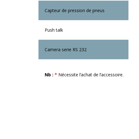
Capteur de pression de pneus
Push talk
Camera serie RS 232
Nb :
*
Nécessite l’achat de l’accessoire.