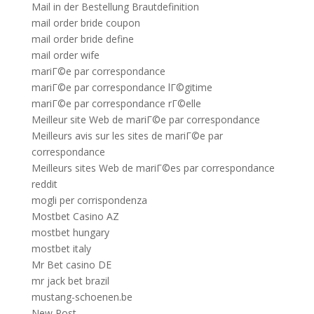
Mail in der Bestellung Brautdefinition
mail order bride coupon
mail order bride define
mail order wife
mariГ©e par correspondance
mariГ©e par correspondance lГ©gitime
mariГ©e par correspondance rГ©elle
Meilleur site Web de mariГ©e par correspondance
Meilleurs avis sur les sites de mariГ©e par
correspondance
Meilleurs sites Web de mariГ©es par correspondance
reddit
mogli per corrispondenza
Mostbet Casino AZ
mostbet hungary
mostbet italy
Mr Bet casino DE
mr jack bet brazil
mustang-schoenen.be
New Post