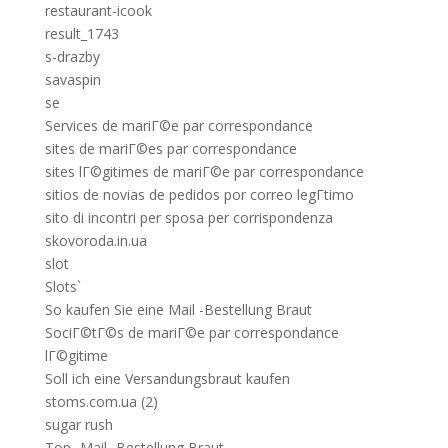
restaurant-icook
result_1743
s-drazby
savaspin
se
Services de mariГ©e par correspondance
sites de mariГ©es par correspondance
sites lГ©gitimes de mariГ©e par correspondance
sitios de novias de pedidos por correo legГ­timo
sito di incontri per sposa per corrispondenza
skovoroda.in.ua
slot
Slots`
So kaufen Sie eine Mail -Bestellung Braut
SociГ©tГ©s de mariГ©e par correspondance
lГ©gitime
Soll ich eine Versandungsbraut kaufen
stoms.com.ua (2)
sugar rush
Top -Mail -Bestellung Braut