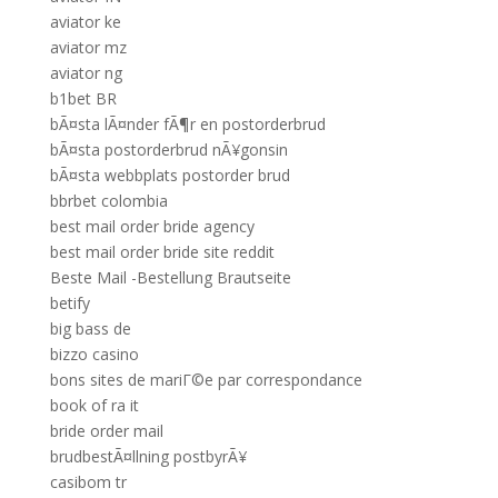
aviator ke
aviator mz
aviator ng
b1bet BR
bÃ¤sta lÃ¤nder fÃ¶r en postorderbrud
bÃ¤sta postorderbrud nÃ¥gonsin
bÃ¤sta webbplats postorder brud
bbrbet colombia
best mail order bride agency
best mail order bride site reddit
Beste Mail -Bestellung Brautseite
betify
big bass de
bizzo casino
bons sites de mariГ©e par correspondance
book of ra it
bride order mail
brudbestÃ¤llning postbyrÃ¥
casibom tr