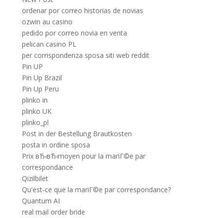
ordenar por correo historias de novias
ozwin au casino
pedido por correo novia en venta
pelican casino PL
per corrispondenza sposa siti web reddit
Pin UP
Pin Up Brazil
Pin Up Peru
plinko in
plinko UK
plinko_pl
Post in der Bestellung Brautkosten
posta in ordine sposa
Prix вЂ‹вЂ‹moyen pour la mariГ©e par
correspondance
Qizilbilet
Qu'est-ce que la mariГ©e par correspondance?
Quantum AI
real mail order bride