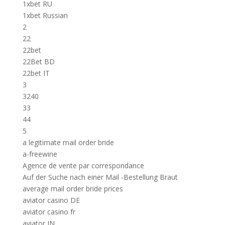
1xbet RU
1xbet Russian
2
22
22bet
22Bet BD
22bet IT
3
3240
33
44
5
a legitimate mail order bride
a-freewine
Agence de vente par correspondance
Auf der Suche nach einer Mail -Bestellung Braut
average mail order bride prices
aviator casino DE
aviator casino fr
aviator IN