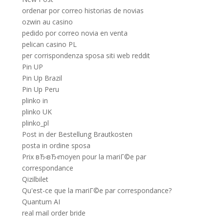
ordenar por correo historias de novias
ozwin au casino
pedido por correo novia en venta
pelican casino PL
per corrispondenza sposa siti web reddit
Pin UP
Pin Up Brazil
Pin Up Peru
plinko in
plinko UK
plinko_pl
Post in der Bestellung Brautkosten
posta in ordine sposa
Prix вЂ‹вЂ‹moyen pour la mariГ©e par
correspondance
Qizilbilet
Qu'est-ce que la mariГ©e par correspondance?
Quantum AI
real mail order bride