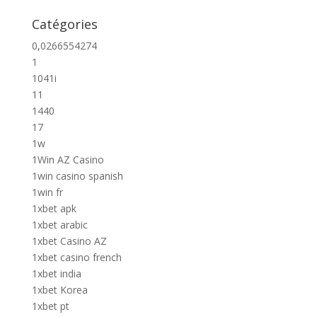
Catégories
0,0266554274
1
1041i
11
1440
17
1w
1Win AZ Casino
1win casino spanish
1win fr
1xbet apk
1xbet arabic
1xbet Casino AZ
1xbet casino french
1xbet india
1xbet Korea
1xbet pt