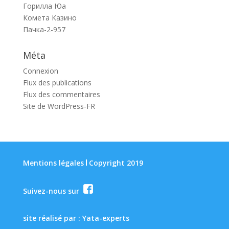
Горилла Юа
Комета Казино
Пачка-2-957
Méta
Connexion
Flux des publications
Flux des commentaires
Site de WordPress-FR
Mentions légales
Copyright 2019
Suivez-nous sur
site réalisé par :
Yata-experts