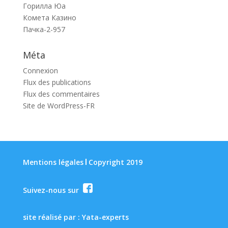
Горилла Юа
Комета Казино
Пачка-2-957
Méta
Connexion
Flux des publications
Flux des commentaires
Site de WordPress-FR
Mentions légales
Copyright 2019
Suivez-nous sur
site réalisé par :
Yata-experts