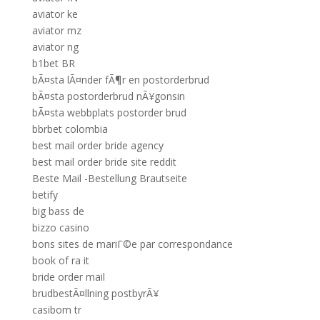
aviator ke
aviator mz
aviator ng
b1bet BR
bÃ¤sta lÃ¤nder fÃ¶r en postorderbrud
bÃ¤sta postorderbrud nÃ¥gonsin
bÃ¤sta webbplats postorder brud
bbrbet colombia
best mail order bride agency
best mail order bride site reddit
Beste Mail -Bestellung Brautseite
betify
big bass de
bizzo casino
bons sites de mariГ©e par correspondance
book of ra it
bride order mail
brudbestÃ¤llning postbyrÃ¥
casibom tr