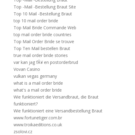
Top -Mail -Bestellung Braut Site
Top 10 Mail -Bestellung Braut
top 10 mail order bride
Top Mail Bride Commande Web
top mail order bride countries
Top Mail Order Bride se trouve
Top Ten Mail bestellen Braut
true mail order bride stories
var kan jag fÃ¥ en postorderbrud
Vovan Casino
vulkan vegas germany
what is a mail order bride
what's a mail order bride
Wie funktioniert die Versandbraut, die Braut
funktioniert?
Wie funktioniert eine Versandbestellung Braut
www.fortunetiger.com.br
www.troikaeditions.co.uk
zsolovi.cz