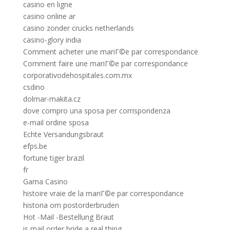
casino en ligne
casino online ar
casino zonder crucks netherlands
casino-glory india
Comment acheter une mariГ©e par correspondance
Comment faire une mariГ©e par correspondance
corporativodehospitales.com.mx
csdino
dolmar-makita.cz
dove compro una sposa per corrispondenza
e-mail ordine sposa
Echte Versandungsbraut
efps.be
fortune tiger brazil
fr
Gama Casino
histoire vraie de la mariГ©e par correspondance
historia om postorderbruden
Hot -Mail -Bestellung Braut
is mail order bride a real thing