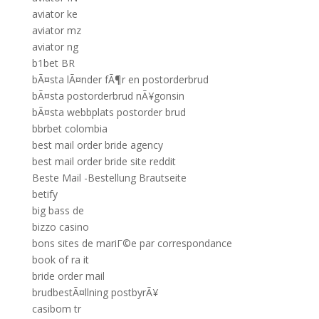
aviator ke
aviator mz
aviator ng
b1bet BR
bÃ¤sta lÃ¤nder fÃ¶r en postorderbrud
bÃ¤sta postorderbrud nÃ¥gonsin
bÃ¤sta webbplats postorder brud
bbrbet colombia
best mail order bride agency
best mail order bride site reddit
Beste Mail -Bestellung Brautseite
betify
big bass de
bizzo casino
bons sites de mariГ©e par correspondance
book of ra it
bride order mail
brudbestÃ¤llning postbyrÃ¥
casibom tr