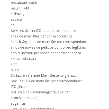
restaurant-icook
result_1743
s-drazby
savaspin
se
Services de mariГ©e par correspondance
sites de mariГ©es par correspondance
sites lГ©gitimes de mariГ©e par correspondance
sitios de novias de pedidos por correo legГ­timo
sito di incontri per sposa per corrispondenza
skovoroda.in.ua
slot
Slots`
So kaufen Sie eine Mail -Bestellung Braut
SociГ©tГ©s de mariГ©e par correspondance
lГ©gitime
Soll ich eine Versandungsbraut kaufen
stoms.com.ua (2)
sugar rush
Top -Mail -Bestellung Braut