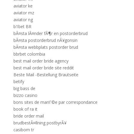
aviator ke
aviator mz
aviator ng
b1bet BR
bÃ¤sta lÃ¤nder fÃ¶r en postorderbrud
bÃ¤sta postorderbrud nÃ¥gonsin
bÃ¤sta webbplats postorder brud
bbrbet colombia
best mail order bride agency
best mail order bride site reddit
Beste Mail -Bestellung Brautseite
betify
big bass de
bizzo casino
bons sites de mariГ©e par correspondance
book of ra it
bride order mail
brudbestÃ¤llning postbyrÃ¥
casibom tr