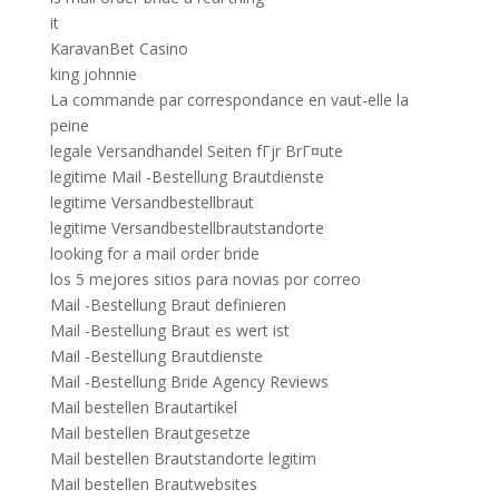
it
KaravanBet Casino
king johnnie
La commande par correspondance en vaut-elle la
peine
legale Versandhandel Seiten fГјr BrГ¤ute
legitime Mail -Bestellung Brautdienste
legitime Versandbestellbraut
legitime Versandbestellbrautstandorte
looking for a mail order bride
los 5 mejores sitios para novias por correo
Mail -Bestellung Braut definieren
Mail -Bestellung Braut es wert ist
Mail -Bestellung Brautdienste
Mail -Bestellung Bride Agency Reviews
Mail bestellen Brautartikel
Mail bestellen Brautgesetze
Mail bestellen Brautstandorte legitim
Mail bestellen Brautwebsites