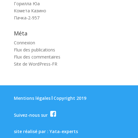
Горилла Юа
Комета Казино
Пачка-2-957
Méta
Connexion
Flux des publications
Flux des commentaires
Site de WordPress-FR
Mentions légales
Copyright 2019
Suivez-nous sur
site réalisé par :
Yata-experts