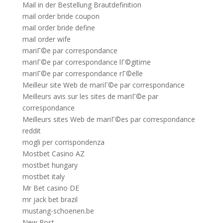
Mail in der Bestellung Brautdefinition
mail order bride coupon
mail order bride define
mail order wife
mariГ©e par correspondance
mariГ©e par correspondance lГ©gitime
mariГ©e par correspondance rГ©elle
Meilleur site Web de mariГ©e par correspondance
Meilleurs avis sur les sites de mariГ©e par
correspondance
Meilleurs sites Web de mariГ©es par correspondance
reddit
mogli per corrispondenza
Mostbet Casino AZ
mostbet hungary
mostbet italy
Mr Bet casino DE
mr jack bet brazil
mustang-schoenen.be
New Post