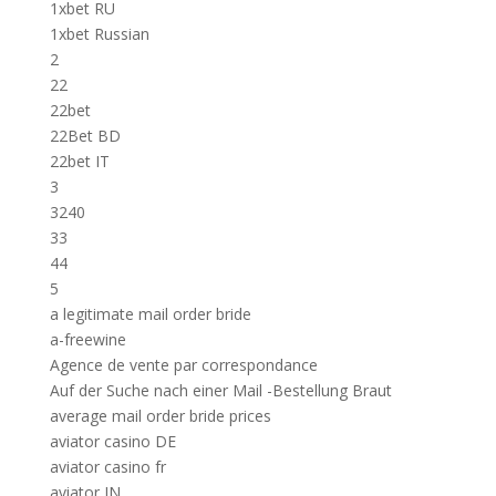
1xbet RU
1xbet Russian
2
22
22bet
22Bet BD
22bet IT
3
3240
33
44
5
a legitimate mail order bride
a-freewine
Agence de vente par correspondance
Auf der Suche nach einer Mail -Bestellung Braut
average mail order bride prices
aviator casino DE
aviator casino fr
aviator IN