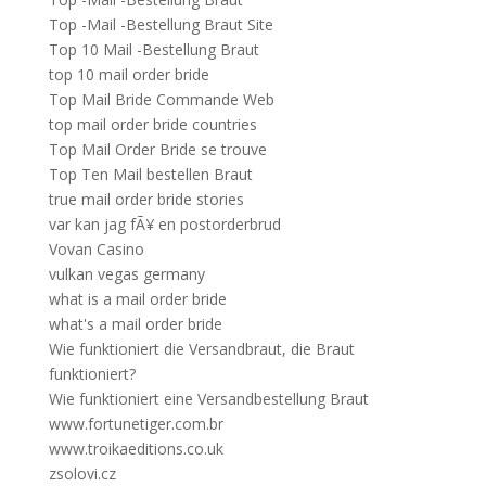
Top -Mail -Bestellung Braut Site
Top 10 Mail -Bestellung Braut
top 10 mail order bride
Top Mail Bride Commande Web
top mail order bride countries
Top Mail Order Bride se trouve
Top Ten Mail bestellen Braut
true mail order bride stories
var kan jag fÃ¥ en postorderbrud
Vovan Casino
vulkan vegas germany
what is a mail order bride
what's a mail order bride
Wie funktioniert die Versandbraut, die Braut
funktioniert?
Wie funktioniert eine Versandbestellung Braut
www.fortunetiger.com.br
www.troikaeditions.co.uk
zsolovi.cz