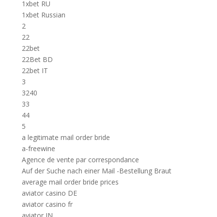
1xbet RU
1xbet Russian
2
22
22bet
22Bet BD
22bet IT
3
3240
33
44
5
a legitimate mail order bride
a-freewine
Agence de vente par correspondance
Auf der Suche nach einer Mail -Bestellung Braut
average mail order bride prices
aviator casino DE
aviator casino fr
aviator IN