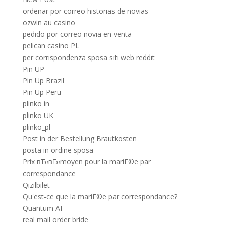
ordenar por correo historias de novias
ozwin au casino
pedido por correo novia en venta
pelican casino PL
per corrispondenza sposa siti web reddit
Pin UP
Pin Up Brazil
Pin Up Peru
plinko in
plinko UK
plinko_pl
Post in der Bestellung Brautkosten
posta in ordine sposa
Prix вЂ‹вЂ‹moyen pour la mariГ©e par
correspondance
Qizilbilet
Qu'est-ce que la mariГ©e par correspondance?
Quantum AI
real mail order bride