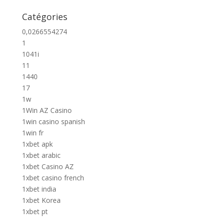
Catégories
0,0266554274
1
1041i
11
1440
17
1w
1Win AZ Casino
1win casino spanish
1win fr
1xbet apk
1xbet arabic
1xbet Casino AZ
1xbet casino french
1xbet india
1xbet Korea
1xbet pt