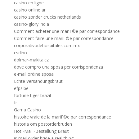
casino en ligne
casino online ar
casino zonder crucks netherlands
casino-glory india
Comment acheter une mariГ©e par correspondance
Comment faire une mariГ©e par correspondance
corporativodehospitales.com.mx
csdino
dolmar-makita.cz
dove compro una sposa per corrispondenza
e-mail ordine sposa
Echte Versandungsbraut
efps.be
fortune tiger brazil
fr
Gama Casino
histoire vraie de la mariГ©e par correspondance
historia om postorderbruden
Hot -Mail -Bestellung Braut
is mail order bride a real thing