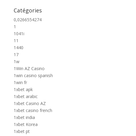
Catégories
0,0266554274
1
1041i
11
1440
17
1w
1Win AZ Casino
1win casino spanish
1win fr
1xbet apk
1xbet arabic
1xbet Casino AZ
1xbet casino french
1xbet india
1xbet Korea
1xbet pt