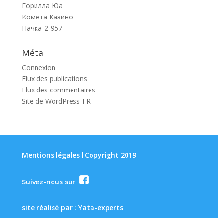
Горилла Юа
Комета Казино
Пачка-2-957
Méta
Connexion
Flux des publications
Flux des commentaires
Site de WordPress-FR
Mentions légales
Copyright 2019
Suivez-nous sur
site réalisé par :
Yata-experts