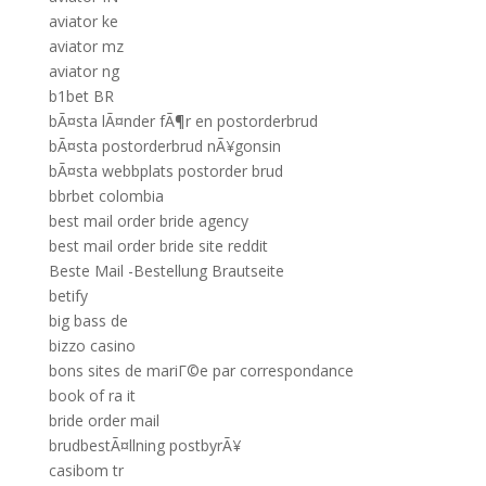
aviator ke
aviator mz
aviator ng
b1bet BR
bÃ¤sta lÃ¤nder fÃ¶r en postorderbrud
bÃ¤sta postorderbrud nÃ¥gonsin
bÃ¤sta webbplats postorder brud
bbrbet colombia
best mail order bride agency
best mail order bride site reddit
Beste Mail -Bestellung Brautseite
betify
big bass de
bizzo casino
bons sites de mariГ©e par correspondance
book of ra it
bride order mail
brudbestÃ¤llning postbyrÃ¥
casibom tr