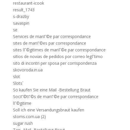
restaurant-icook
result_1743
s-drazby
savaspin
se
Services de mariГ©e par correspondance
sites de mariГ©es par correspondance
sites lГ©gitimes de mariГ©e par correspondance
sitios de novias de pedidos por correo legГ­timo
sito di incontri per sposa per corrispondenza
skovoroda.in.ua
slot
Slots`
So kaufen Sie eine Mail -Bestellung Braut
SociГ©tГ©s de mariГ©e par correspondance
lГ©gitime
Soll ich eine Versandungsbraut kaufen
stoms.com.ua (2)
sugar rush
Top -Mail -Bestellung Braut