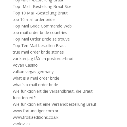
Top -Mail -Bestellung Braut Site
Top 10 Mail -Bestellung Braut
top 10 mail order bride
Top Mail Bride Commande Web
top mail order bride countries
Top Mail Order Bride se trouve
Top Ten Mail bestellen Braut
true mail order bride stories
var kan jag fÃ¥ en postorderbrud
Vovan Casino
vulkan vegas germany
what is a mail order bride
what's a mail order bride
Wie funktioniert die Versandbraut, die Braut
funktioniert?
Wie funktioniert eine Versandbestellung Braut
www.fortunetiger.com.br
www.troikaeditions.co.uk
zsolovi.cz