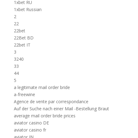
1xbet RU
1xbet Russian
2
22
22bet
22Bet BD
22bet IT
3
3240
33
44
5
a legitimate mail order bride
a-freewine
Agence de vente par correspondance
Auf der Suche nach einer Mail -Bestellung Braut
average mail order bride prices
aviator casino DE
aviator casino fr
aviator IN