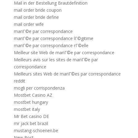
Mail in der Bestellung Brautdefinition
mail order bride coupon
mail order bride define
mail order wife
mariГ©e par correspondance
mariГ©e par correspondance lГ©gitime
mariГ©e par correspondance rГ©elle
Meilleur site Web de mariГ©e par correspondance
Meilleurs avis sur les sites de mariГ©e par
correspondance
Meilleurs sites Web de mariГ©es par correspondance
reddit
mogli per corrispondenza
Mostbet Casino AZ
mostbet hungary
mostbet italy
Mr Bet casino DE
mr jack bet brazil
mustang-schoenen.be
New Post