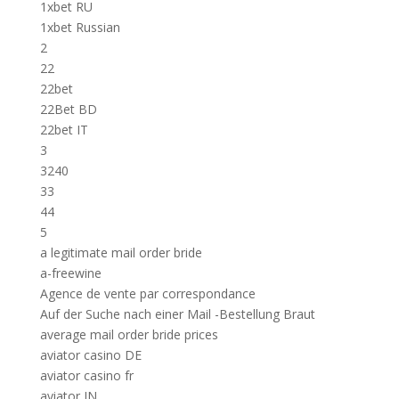
1xbet RU
1xbet Russian
2
22
22bet
22Bet BD
22bet IT
3
3240
33
44
5
a legitimate mail order bride
a-freewine
Agence de vente par correspondance
Auf der Suche nach einer Mail -Bestellung Braut
average mail order bride prices
aviator casino DE
aviator casino fr
aviator IN