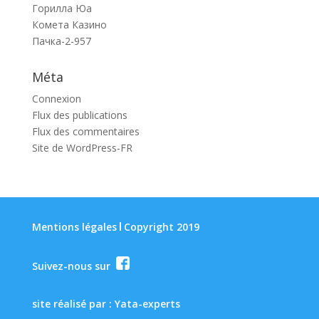
Горилла Юа
Комета Казино
Пачка-2-957
Méta
Connexion
Flux des publications
Flux des commentaires
Site de WordPress-FR
Mentions légales
Copyright 2019
Suivez-nous sur
site réalisé par :
Yata-experts