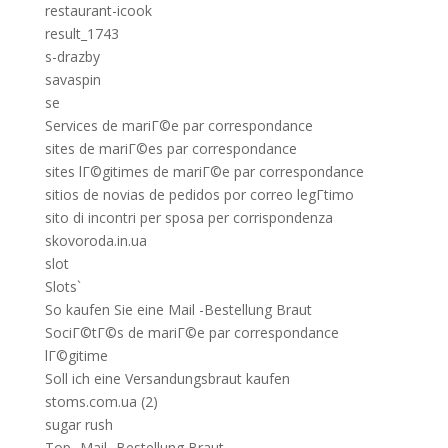
restaurant-icook
result_1743
s-drazby
savaspin
se
Services de mariГ©e par correspondance
sites de mariГ©es par correspondance
sites lГ©gitimes de mariГ©e par correspondance
sitios de novias de pedidos por correo legГ­timo
sito di incontri per sposa per corrispondenza
skovoroda.in.ua
slot
Slots`
So kaufen Sie eine Mail -Bestellung Braut
SociГ©tГ©s de mariГ©e par correspondance
lГ©gitime
Soll ich eine Versandungsbraut kaufen
stoms.com.ua (2)
sugar rush
Top -Mail -Bestellung Braut