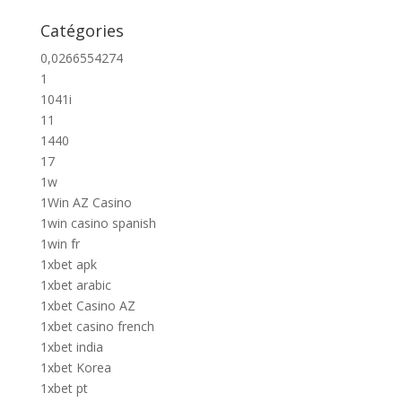
Catégories
0,0266554274
1
1041i
11
1440
17
1w
1Win AZ Casino
1win casino spanish
1win fr
1xbet apk
1xbet arabic
1xbet Casino AZ
1xbet casino french
1xbet india
1xbet Korea
1xbet pt