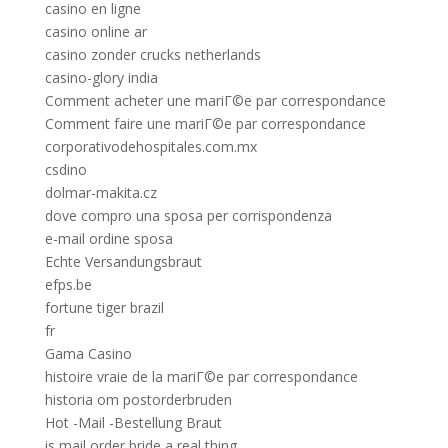
casino en ligne
casino online ar
casino zonder crucks netherlands
casino-glory india
Comment acheter une mariГ©e par correspondance
Comment faire une mariГ©e par correspondance
corporativodehospitales.com.mx
csdino
dolmar-makita.cz
dove compro una sposa per corrispondenza
e-mail ordine sposa
Echte Versandungsbraut
efps.be
fortune tiger brazil
fr
Gama Casino
histoire vraie de la mariГ©e par correspondance
historia om postorderbruden
Hot -Mail -Bestellung Braut
is mail order bride a real thing