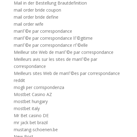
Mail in der Bestellung Brautdefinition
mail order bride coupon
mail order bride define
mail order wife
mariГ©e par correspondance
mariГ©e par correspondance lГ©gitime
mariГ©e par correspondance rГ©elle
Meilleur site Web de mariГ©e par correspondance
Meilleurs avis sur les sites de mariГ©e par
correspondance
Meilleurs sites Web de mariГ©es par correspondance
reddit
mogli per corrispondenza
Mostbet Casino AZ
mostbet hungary
mostbet italy
Mr Bet casino DE
mr jack bet brazil
mustang-schoenen.be
New Post