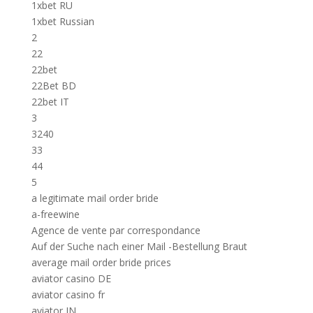
1xbet RU
1xbet Russian
2
22
22bet
22Bet BD
22bet IT
3
3240
33
44
5
a legitimate mail order bride
a-freewine
Agence de vente par correspondance
Auf der Suche nach einer Mail -Bestellung Braut
average mail order bride prices
aviator casino DE
aviator casino fr
aviator IN