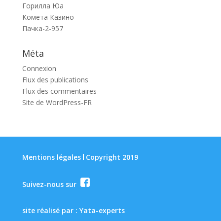
Горилла Юа
Комета Казино
Пачка-2-957
Méta
Connexion
Flux des publications
Flux des commentaires
Site de WordPress-FR
Mentions légales
Copyright 2019
Suivez-nous sur
site réalisé par :
Yata-experts