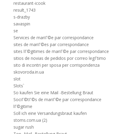
restaurant-icook
result_1743
s-drazby
savaspin
se
Services de mariГ©e par correspondance
sites de mariГ©es par correspondance
sites lГ©gitimes de mariГ©e par correspondance
sitios de novias de pedidos por correo legГ­timo
sito di incontri per sposa per corrispondenza
skovoroda.in.ua
slot
Slots`
So kaufen Sie eine Mail -Bestellung Braut
SociГ©tГ©s de mariГ©e par correspondance
lГ©gitime
Soll ich eine Versandungsbraut kaufen
stoms.com.ua (2)
sugar rush
Top -Mail -Bestellung Braut