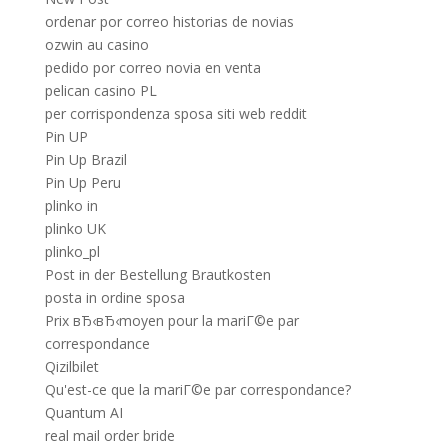
ordenar por correo historias de novias
ozwin au casino
pedido por correo novia en venta
pelican casino PL
per corrispondenza sposa siti web reddit
Pin UP
Pin Up Brazil
Pin Up Peru
plinko in
plinko UK
plinko_pl
Post in der Bestellung Brautkosten
posta in ordine sposa
Prix вЂ‹вЂ‹moyen pour la mariГ©e par
correspondance
Qizilbilet
Qu'est-ce que la mariГ©e par correspondance?
Quantum AI
real mail order bride