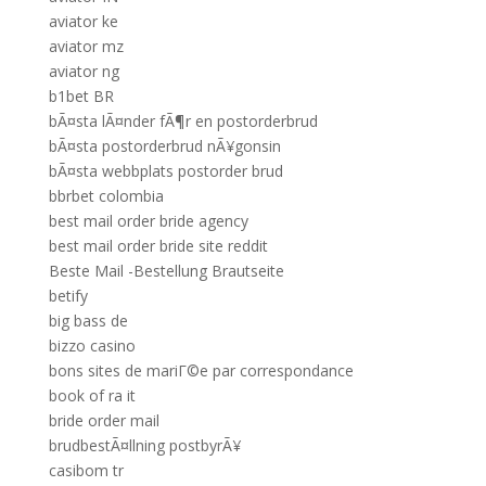
aviator ke
aviator mz
aviator ng
b1bet BR
bÃ¤sta lÃ¤nder fÃ¶r en postorderbrud
bÃ¤sta postorderbrud nÃ¥gonsin
bÃ¤sta webbplats postorder brud
bbrbet colombia
best mail order bride agency
best mail order bride site reddit
Beste Mail -Bestellung Brautseite
betify
big bass de
bizzo casino
bons sites de mariГ©e par correspondance
book of ra it
bride order mail
brudbestÃ¤llning postbyrÃ¥
casibom tr