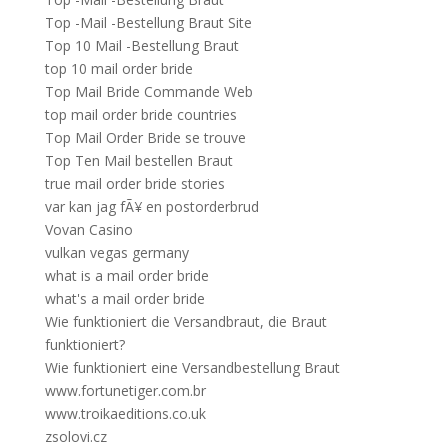
Top -Mail -Bestellung Braut Site
Top 10 Mail -Bestellung Braut
top 10 mail order bride
Top Mail Bride Commande Web
top mail order bride countries
Top Mail Order Bride se trouve
Top Ten Mail bestellen Braut
true mail order bride stories
var kan jag fÃ¥ en postorderbrud
Vovan Casino
vulkan vegas germany
what is a mail order bride
what's a mail order bride
Wie funktioniert die Versandbraut, die Braut
funktioniert?
Wie funktioniert eine Versandbestellung Braut
www.fortunetiger.com.br
www.troikaeditions.co.uk
zsolovi.cz