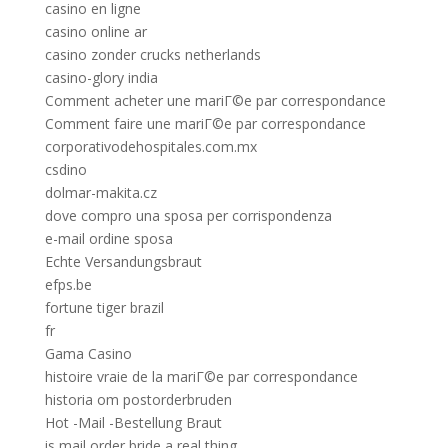
casino en ligne
casino online ar
casino zonder crucks netherlands
casino-glory india
Comment acheter une mariГ©e par correspondance
Comment faire une mariГ©e par correspondance
corporativodehospitales.com.mx
csdino
dolmar-makita.cz
dove compro una sposa per corrispondenza
e-mail ordine sposa
Echte Versandungsbraut
efps.be
fortune tiger brazil
fr
Gama Casino
histoire vraie de la mariГ©e par correspondance
historia om postorderbruden
Hot -Mail -Bestellung Braut
is mail order bride a real thing