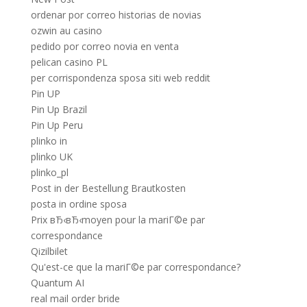
ordenar por correo historias de novias
ozwin au casino
pedido por correo novia en venta
pelican casino PL
per corrispondenza sposa siti web reddit
Pin UP
Pin Up Brazil
Pin Up Peru
plinko in
plinko UK
plinko_pl
Post in der Bestellung Brautkosten
posta in ordine sposa
Prix вЂ‹вЂ‹moyen pour la mariГ©e par
correspondance
Qizilbilet
Qu'est-ce que la mariГ©e par correspondance?
Quantum AI
real mail order bride