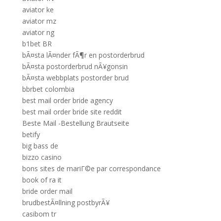
aviator ke
aviator mz
aviator ng
b1bet BR
bÃ¤sta lÃ¤nder fÃ¶r en postorderbrud
bÃ¤sta postorderbrud nÃ¥gonsin
bÃ¤sta webbplats postorder brud
bbrbet colombia
best mail order bride agency
best mail order bride site reddit
Beste Mail -Bestellung Brautseite
betify
big bass de
bizzo casino
bons sites de mariГ©e par correspondance
book of ra it
bride order mail
brudbestÃ¤llning postbyrÃ¥
casibom tr