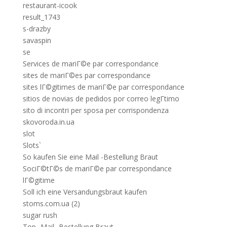
restaurant-icook
result_1743
s-drazby
savaspin
se
Services de mariГ©e par correspondance
sites de mariГ©es par correspondance
sites lГ©gitimes de mariГ©e par correspondance
sitios de novias de pedidos por correo legГ­timo
sito di incontri per sposa per corrispondenza
skovoroda.in.ua
slot
Slots`
So kaufen Sie eine Mail -Bestellung Braut
SociГ©tГ©s de mariГ©e par correspondance
lГ©gitime
Soll ich eine Versandungsbraut kaufen
stoms.com.ua (2)
sugar rush
Top -Mail -Bestellung Braut