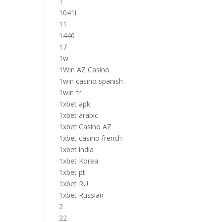
1
1041i
11
1440
17
1w
1Win AZ Casino
1win casino spanish
1win fr
1xbet apk
1xbet arabic
1xbet Casino AZ
1xbet casino french
1xbet india
1xbet Korea
1xbet pt
1xbet RU
1xbet Russian
2
22