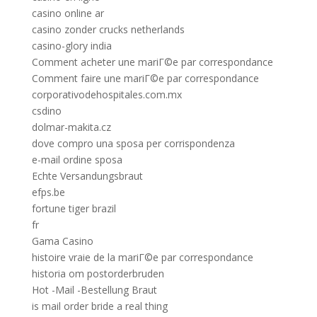
casino online ar
casino zonder crucks netherlands
casino-glory india
Comment acheter une mariГ©e par correspondance
Comment faire une mariГ©e par correspondance
corporativodehospitales.com.mx
csdino
dolmar-makita.cz
dove compro una sposa per corrispondenza
e-mail ordine sposa
Echte Versandungsbraut
efps.be
fortune tiger brazil
fr
Gama Casino
histoire vraie de la mariГ©e par correspondance
historia om postorderbruden
Hot -Mail -Bestellung Braut
is mail order bride a real thing