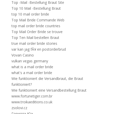
Top -Mail -Bestellung Braut Site
Top 10 Mail -Bestellung Braut
top 10 mail order bride
Top Mail Bride Commande Web
top mail order bride countries
Top Mail Order Bride se trouve
Top Ten Mail bestellen Braut
true mail order bride stories
var kan jag fÃ¥ en postorderbrud
Vovan Casino
vulkan vegas germany
what is a mail order bride
what's a mail order bride
Wie funktioniert die Versandbraut, die Braut
funktioniert?
Wie funktioniert eine Versandbestellung Braut
www.fortunetiger.com.br
www.troikaeditions.co.uk
zsolovi.cz
Горилла Юа