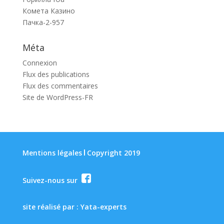
Комета Казино
Пачка-2-957
Méta
Connexion
Flux des publications
Flux des commentaires
Site de WordPress-FR
Mentions légales
Copyright 2019
Suivez-nous sur
site réalisé par :
Yata-experts