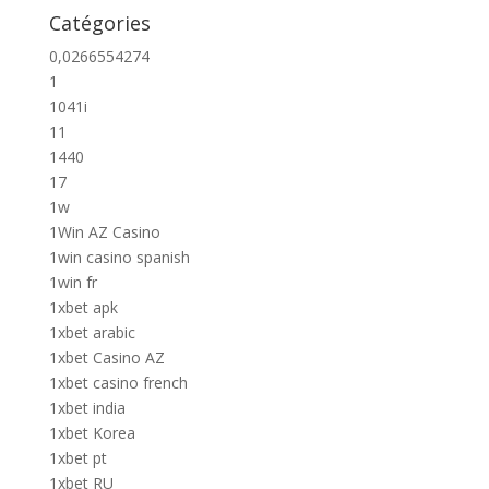
Catégories
0,0266554274
1
1041i
11
1440
17
1w
1Win AZ Casino
1win casino spanish
1win fr
1xbet apk
1xbet arabic
1xbet Casino AZ
1xbet casino french
1xbet india
1xbet Korea
1xbet pt
1xbet RU