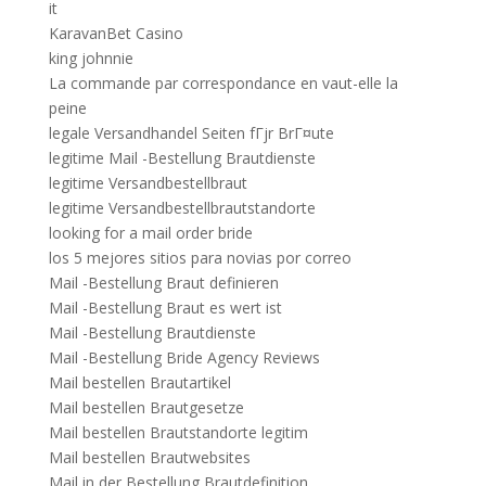
it
KaravanBet Casino
king johnnie
La commande par correspondance en vaut-elle la
peine
legale Versandhandel Seiten fГјr BrГ¤ute
legitime Mail -Bestellung Brautdienste
legitime Versandbestellbraut
legitime Versandbestellbrautstandorte
looking for a mail order bride
los 5 mejores sitios para novias por correo
Mail -Bestellung Braut definieren
Mail -Bestellung Braut es wert ist
Mail -Bestellung Brautdienste
Mail -Bestellung Bride Agency Reviews
Mail bestellen Brautartikel
Mail bestellen Brautgesetze
Mail bestellen Brautstandorte legitim
Mail bestellen Brautwebsites
Mail in der Bestellung Brautdefinition