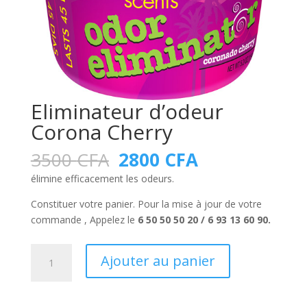
Eliminateur d’odeur
Corona Cherry
Le
Le
3500
CFA
2800
CFA
prix
prix
élimine efficacement les odeurs.
initial
actuel
était :
est :
Constituer votre panier. Pour la mise à jour de votre
3500 CFA.
2800 CFA.
commande , Appelez le
6 50 50 50 20 / 6 93 13 60 90
.
quantité
Ajouter au panier
de
Eliminateur
d'odeur