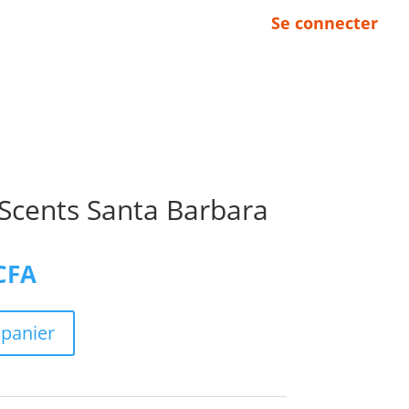
Se connecter
ETS AUTO & PARFUMS
LOCATION VOITURE
CONTACT
 Scents Santa Barbara
Le
CFA
prix
actuel
est :
 panier
CFA.
2000 CFA.