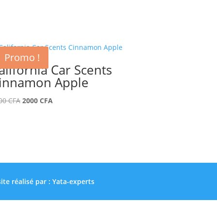
Promo !
alifornia Car Scents
innamon Apple
Le
Le
00
CFA
2000
CFA
prix
prix
initial
actuel
était :
est :
2500 CFA.
2000 CFA.
site réalisé par :
Yata-experts