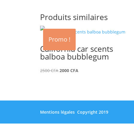
Produits similaires
Promo !
California car scents
balboa bubblegum
Le
Le
2500
CFA
2000
CFA
prix
prix
initial
actuel
était :
est :
Mentions légales
Copyright 2019
2500 CFA.
2000 CFA.