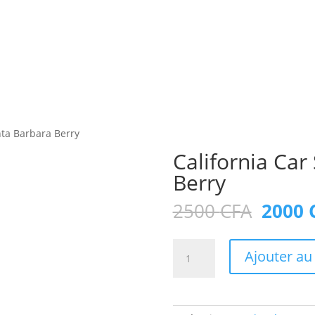
PRESENTATION
TRACKING
NOS OFFRES
GADG
nta Barbara Berry
California Car
Berry
Le
2500
CFA
2000
prix
initial
quantité
était :
Ajouter au
de
2500 
California
Car
Scents