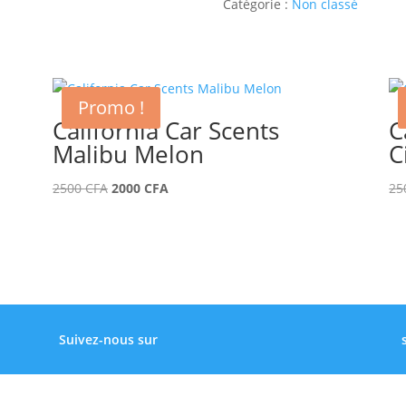
Catégorie :
Non classé
Santa
Barbara
Berry
Promo !
California Car Scents
C
Malibu Melon
C
Le
Le
2500
CFA
2000
CFA
25
prix
prix
initial
actuel
était :
est :
2500 CFA.
2000 CFA.
Suivez-nous sur