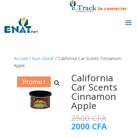
Se connecter
Accueil
/
Non classé
/ California Car Scents Cinnamon
Apple
California
Promo !
Car Scents
Cinnamon
Apple
Le
2500
CFA
prix
Le
2000
CFA
initial
prix