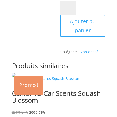
était :
actuel
quantité
2500 C
est :
de
2000 CF
California
Ajouter au
Car
Scents
panier
Cinnamon
Apple
Catégorie :
Non classé
Produits similaires
Promo !
California Car Scents Squash
Blossom
Le
Le
2500
CFA
2000
CFA