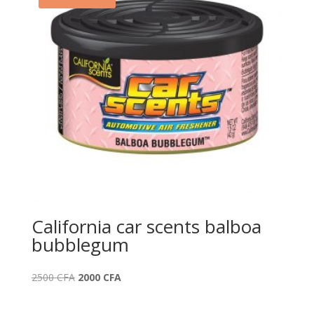
California car scents balboa
bubblegum
Le
Le
2500
CFA
2000
CFA
prix
prix