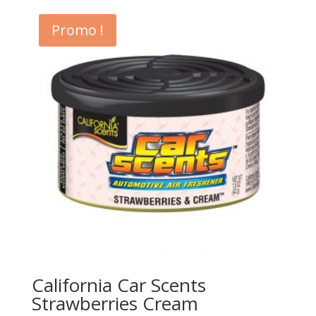
initial
actuel
Promo !
était :
est :
2500 CFA.
2000 CFA.
California Car Scents
Strawberries Cream