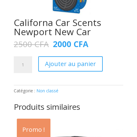
Californa Car Scents
Newport New Car
Le
Le
2500
CFA
2000
CFA
prix
prix
initial
actuel
quantité
était :
est :
Ajouter au panier
de
2500 CFA.
2000 CFA.
Californa
Car
Scents
Catégorie :
Non classé
Newport
New
Produits similaires
Car
Promo !